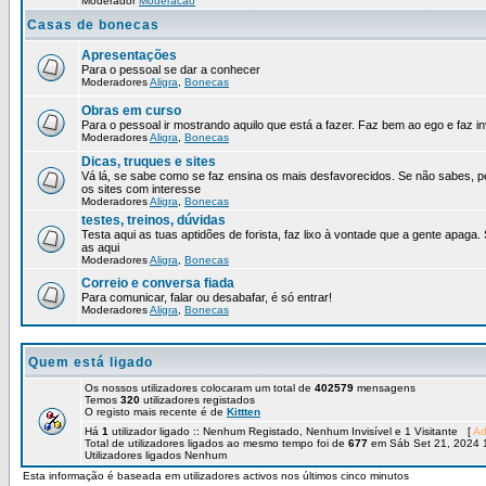
Moderador
Moderacao
Casas de bonecas
Apresentações
Para o pessoal se dar a conhecer
Moderadores
Aligra
,
Bonecas
Obras em curso
Para o pessoal ir mostrando aquilo que está a fazer. Faz bem ao ego e faz in
Moderadores
Aligra
,
Bonecas
Dicas, truques e sites
Vá lá, se sabe como se faz ensina os mais desfavorecidos. Se não sabes, p
os sites com interesse
Moderadores
Aligra
,
Bonecas
testes, treinos, dúvidas
Testa aqui as tuas aptidões de forista, faz lixo à vontade que a gente apaga.
as aqui
Moderadores
Aligra
,
Bonecas
Correio e conversa fiada
Para comunicar, falar ou desabafar, é só entrar!
Moderadores
Aligra
,
Bonecas
Quem está ligado
Os nossos utilizadores colocaram um total de
402579
mensagens
Temos
320
utilizadores registados
O registo mais recente é de
Kittten
Há
1
utilizador ligado :: Nenhum Registado, Nenhum Invisível e 1 Visitante [
Ad
Total de utilizadores ligados ao mesmo tempo foi de
677
em Sáb Set 21, 2024 
Utilizadores ligados Nenhum
Esta informação é baseada em utilizadores activos nos últimos cinco minutos