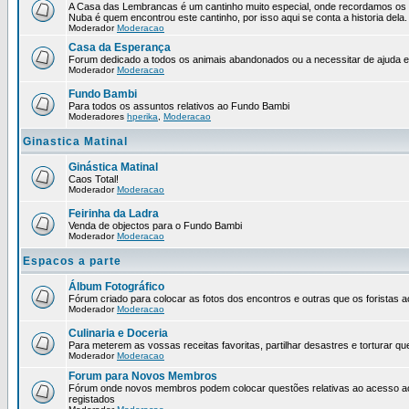
A Casa das Lembrancas é um cantinho muito especial, onde recordamos os 
Nuba é quem encontrou este cantinho, por isso aqui se conta a historia dela.
Moderador
Moderacao
Casa da Esperança
Forum dedicado a todos os animais abandonados ou a necessitar de ajuda 
Moderador
Moderacao
Fundo Bambi
Para todos os assuntos relativos ao Fundo Bambi
Moderadores
hperika
,
Moderacao
Ginastica Matinal
Ginástica Matinal
Caos Total!
Moderador
Moderacao
Feirinha da Ladra
Venda de objectos para o Fundo Bambi
Moderador
Moderacao
Espacos a parte
Álbum Fotográfico
Fórum criado para colocar as fotos dos encontros e outras que os forista
Moderador
Moderacao
Culinaria e Doceria
Para meterem as vossas receitas favoritas, partilhar desastres e torturar qu
Moderador
Moderacao
Forum para Novos Membros
Fórum onde novos membros podem colocar questões relativas ao acesso a
registados