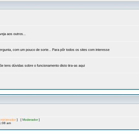
veja aos outros...
ergunta, com um pouco de sorte... Para pôr todos os sites com interesse
 Se tens dúvidas sobre o funcionamento disto tira-as aqui
ministrador
] [
Moderador
]
1:08 am