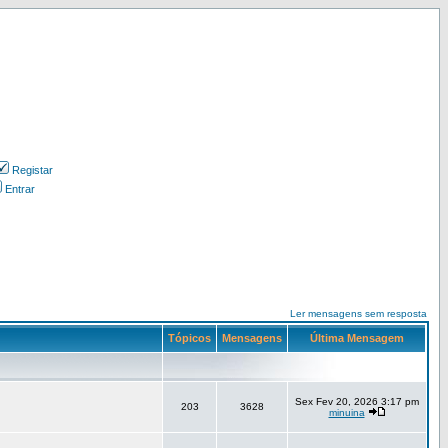
Registar
Entrar
Ler mensagens sem resposta
Tópicos
Mensagens
Última Mensagem
Sex Fev 20, 2026 3:17 pm
203
3628
minuina