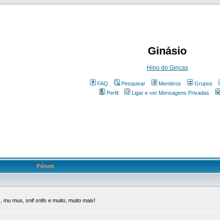
Ginásio
Hino do Gincas
FAQ
Pesquisar
Membros
Grupos
Perfil
Ligar e ver Mensagens Privadas
Fórum
 mu mus, snif snifs e muito, muito mais!