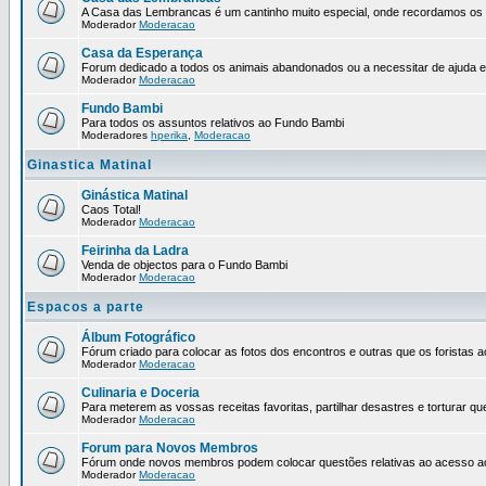
A Casa das Lembrancas é um cantinho muito especial, onde recordamos os no
Moderador
Moderacao
Casa da Esperança
Forum dedicado a todos os animais abandonados ou a necessitar de ajuda 
Moderador
Moderacao
Fundo Bambi
Para todos os assuntos relativos ao Fundo Bambi
Moderadores
hperika
,
Moderacao
Ginastica Matinal
Ginástica Matinal
Caos Total!
Moderador
Moderacao
Feirinha da Ladra
Venda de objectos para o Fundo Bambi
Moderador
Moderacao
Espacos a parte
Álbum Fotográfico
Fórum criado para colocar as fotos dos encontros e outras que os forista
Moderador
Moderacao
Culinaria e Doceria
Para meterem as vossas receitas favoritas, partilhar desastres e torturar qu
Moderador
Moderacao
Forum para Novos Membros
Fórum onde novos membros podem colocar questões relativas ao acesso a
Moderador
Moderacao