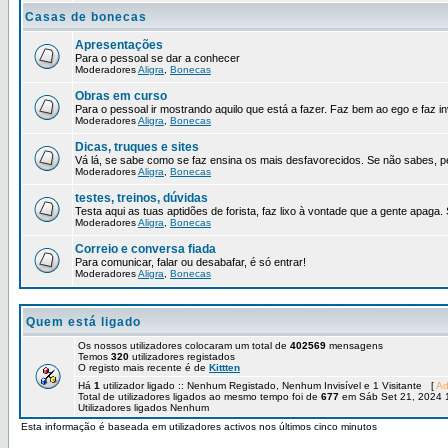
Casas de bonecas
Apresentações
Para o pessoal se dar a conhecer
Moderadores
Aligra
,
Bonecas
Obras em curso
Para o pessoal ir mostrando aquilo que está a fazer. Faz bem ao ego e faz in
Moderadores
Aligra
,
Bonecas
Dicas, truques e sites
Vá lá, se sabe como se faz ensina os mais desfavorecidos. Se não sabes, p
Moderadores
Aligra
,
Bonecas
testes, treinos, dúvidas
Testa aqui as tuas aptidões de forista, faz lixo à vontade que a gente apaga.
Moderadores
Aligra
,
Bonecas
Correio e conversa fiada
Para comunicar, falar ou desabafar, é só entrar!
Moderadores
Aligra
,
Bonecas
Quem está ligado
Os nossos utilizadores colocaram um total de
402569
mensagens
Temos
320
utilizadores registados
O registo mais recente é de
Kittten
Há
1
utilizador ligado :: Nenhum Registado, Nenhum Invisível e 1 Visitante [
Ad
Total de utilizadores ligados ao mesmo tempo foi de
677
em Sáb Set 21, 2024 
Utilizadores ligados Nenhum
Esta informação é baseada em utilizadores activos nos últimos cinco minutos