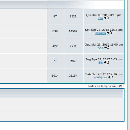
Qui Out 11, 2012 3:18 pm
87
1223
Elis
Sex Mar 23, 2018 11:14 am
836
14587
minuina
Qua Mar 23, 2016 11:00 pm
422
2711
Ana
Seg Ago 07, 2017 5:03 pm
77
551
Elis
Sáb Dez 23, 2017 7:16 pm
1914
31154
mariajoao
Todos os tempos são GMT