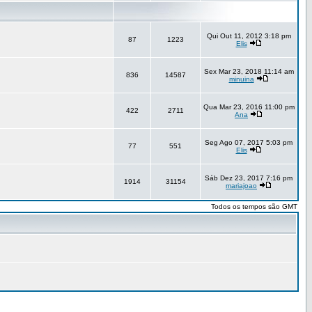
Qui Out 11, 2012 3:18 pm
87
1223
Elis
Sex Mar 23, 2018 11:14 am
836
14587
minuina
Qua Mar 23, 2016 11:00 pm
422
2711
Ana
Seg Ago 07, 2017 5:03 pm
77
551
Elis
Sáb Dez 23, 2017 7:16 pm
1914
31154
mariajoao
Todos os tempos são GMT