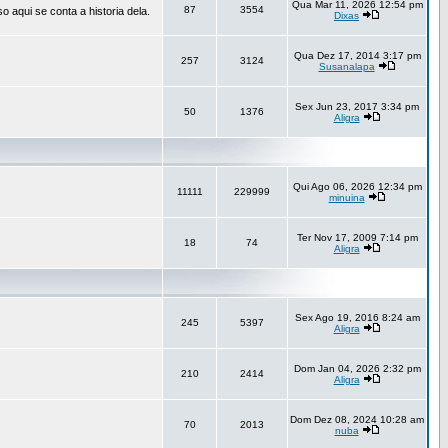
Qua Mar 11, 2026 12:54 pm
87
3554
aqui se conta a historia dela.
Dixas
Qua Dez 17, 2014 3:17 pm
257
3124
Susanalapa
Sex Jun 23, 2017 3:34 pm
50
1376
Aligra
Qui Ago 06, 2026 12:34 pm
11111
229999
minuina
Ter Nov 17, 2009 7:14 pm
18
74
Aligra
Sex Ago 19, 2016 8:24 am
245
5397
Aligra
Dom Jan 04, 2026 2:32 pm
210
2414
Aligra
Dom Dez 08, 2024 10:28 am
70
2013
nuba