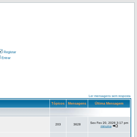
Registar
Entrar
Ler mensagens sem resposta
Tópicos
Mensagens
Última Mensagem
Sex Fev 20, 2026 3:17 pm
203
3628
minuina