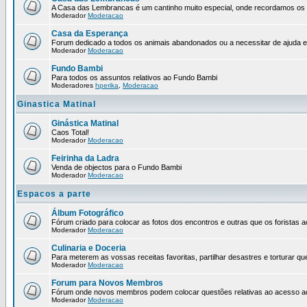
A Casa das Lembrancas é um cantinho muito especial, onde recordamos os no
Moderador
Moderacao
Casa da Esperança
Forum dedicado a todos os animais abandonados ou a necessitar de ajuda 
Moderador
Moderacao
Fundo Bambi
Para todos os assuntos relativos ao Fundo Bambi
Moderadores
hperika
,
Moderacao
Ginastica Matinal
Ginástica Matinal
Caos Total!
Moderador
Moderacao
Feirinha da Ladra
Venda de objectos para o Fundo Bambi
Moderador
Moderacao
Espacos a parte
Álbum Fotográfico
Fórum criado para colocar as fotos dos encontros e outras que os forista
Moderador
Moderacao
Culinaria e Doceria
Para meterem as vossas receitas favoritas, partilhar desastres e torturar qu
Moderador
Moderacao
Forum para Novos Membros
Fórum onde novos membros podem colocar questões relativas ao acesso a
Moderador
Moderacao