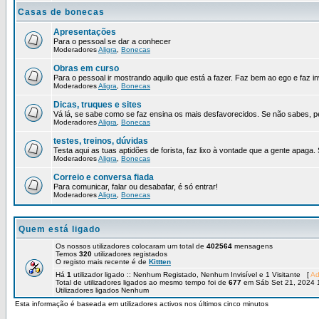
Casas de bonecas
Apresentações
Para o pessoal se dar a conhecer
Moderadores
Aligra
,
Bonecas
Obras em curso
Para o pessoal ir mostrando aquilo que está a fazer. Faz bem ao ego e faz in
Moderadores
Aligra
,
Bonecas
Dicas, truques e sites
Vá lá, se sabe como se faz ensina os mais desfavorecidos. Se não sabes, p
Moderadores
Aligra
,
Bonecas
testes, treinos, dúvidas
Testa aqui as tuas aptidões de forista, faz lixo à vontade que a gente apaga.
Moderadores
Aligra
,
Bonecas
Correio e conversa fiada
Para comunicar, falar ou desabafar, é só entrar!
Moderadores
Aligra
,
Bonecas
Quem está ligado
Os nossos utilizadores colocaram um total de
402564
mensagens
Temos
320
utilizadores registados
O registo mais recente é de
Kittten
Há
1
utilizador ligado :: Nenhum Registado, Nenhum Invisível e 1 Visitante [
Ad
Total de utilizadores ligados ao mesmo tempo foi de
677
em Sáb Set 21, 2024 
Utilizadores ligados Nenhum
Esta informação é baseada em utilizadores activos nos últimos cinco minutos