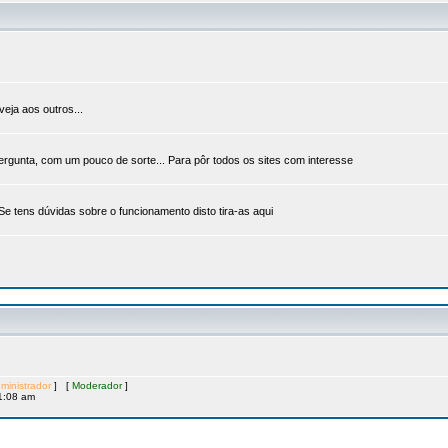
veja aos outros...
ergunta, com um pouco de sorte... Para pôr todos os sites com interesse
 Se tens dúvidas sobre o funcionamento disto tira-as aqui
ministrador
] [
Moderador
]
1:08 am