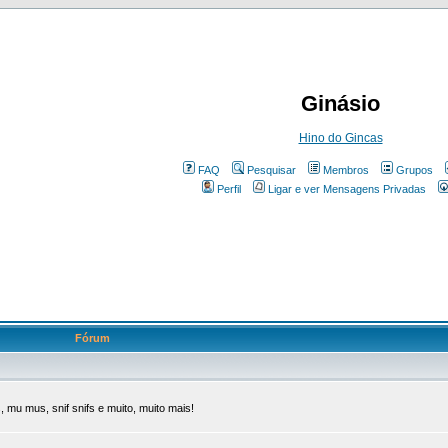
Ginásio
Hino do Gincas
FAQ
Pesquisar
Membros
Grupos
Perfil
Ligar e ver Mensagens Privadas
Fórum
 mu mus, snif snifs e muito, muito mais!