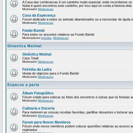
A Casa das Lembrancas é um cantinho muito especial, onde recordamos os 
Nuba é quem encontrou este cantinho, por isso aqui se conta a historia dela.
Moderador
Moderacao
Casa da Esperança
Forum dedicado a todos os animais abandonados ou a necessitar de ajuda 
Moderador
Moderacao
Fundo Bambi
Para todos os assuntos relativos ao Fundo Bambi
Moderadores
hperika
,
Moderacao
Ginastica Matinal
Ginástica Matinal
Caos Total!
Moderador
Moderacao
Feirinha da Ladra
Venda de objectos para o Fundo Bambi
Moderador
Moderacao
Espacos a parte
Álbum Fotográfico
Fórum criado para colocar as fotos dos encontros e outras que os forista
Moderador
Moderacao
Culinaria e Doceria
Para meterem as vossas receitas favoritas, partilhar desastres e torturar qu
Moderador
Moderacao
Forum para Novos Membros
Fórum onde novos membros podem colocar questões relativas ao acesso a
registados