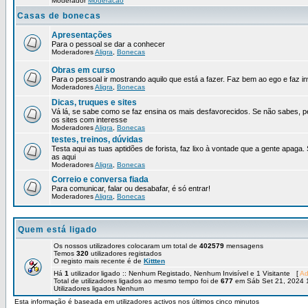
Moderador
Moderacao
Casas de bonecas
Apresentações
Para o pessoal se dar a conhecer
Moderadores
Aligra
,
Bonecas
Obras em curso
Para o pessoal ir mostrando aquilo que está a fazer. Faz bem ao ego e faz in
Moderadores
Aligra
,
Bonecas
Dicas, truques e sites
Vá lá, se sabe como se faz ensina os mais desfavorecidos. Se não sabes, p
os sites com interesse
Moderadores
Aligra
,
Bonecas
testes, treinos, dúvidas
Testa aqui as tuas aptidões de forista, faz lixo à vontade que a gente apaga.
as aqui
Moderadores
Aligra
,
Bonecas
Correio e conversa fiada
Para comunicar, falar ou desabafar, é só entrar!
Moderadores
Aligra
,
Bonecas
Quem está ligado
Os nossos utilizadores colocaram um total de
402579
mensagens
Temos
320
utilizadores registados
O registo mais recente é de
Kittten
Há
1
utilizador ligado :: Nenhum Registado, Nenhum Invisível e 1 Visitante [
Ad
Total de utilizadores ligados ao mesmo tempo foi de
677
em Sáb Set 21, 2024 
Utilizadores ligados Nenhum
Esta informação é baseada em utilizadores activos nos últimos cinco minutos