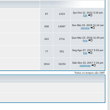
Qui Out 11, 2012 3:18 pm
87
1223
Elis
Sex Mar 23, 2018 11:14 am
836
14587
minuina
Qua Mar 23, 2016 11:00 pm
422
2711
Ana
Seg Ago 07, 2017 5:03 pm
77
551
Elis
Sáb Dez 23, 2017 7:16 pm
1914
31154
mariajoao
Todos os tempos são GMT