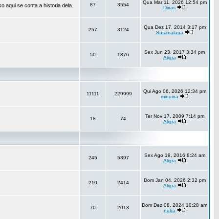
Qua Mar 11, 2026 12:54 pm
87
3554
aqui se conta a historia dela.
Dixas
Qua Dez 17, 2014 3:17 pm
257
3124
Susanalapa
Sex Jun 23, 2017 3:34 pm
50
1376
Aligra
Qui Ago 06, 2026 12:34 pm
11111
229999
minuina
Ter Nov 17, 2009 7:14 pm
18
74
Aligra
Sex Ago 19, 2016 8:24 am
245
5397
Aligra
Dom Jan 04, 2026 2:32 pm
210
2414
Aligra
Dom Dez 08, 2024 10:28 am
70
2013
nuba