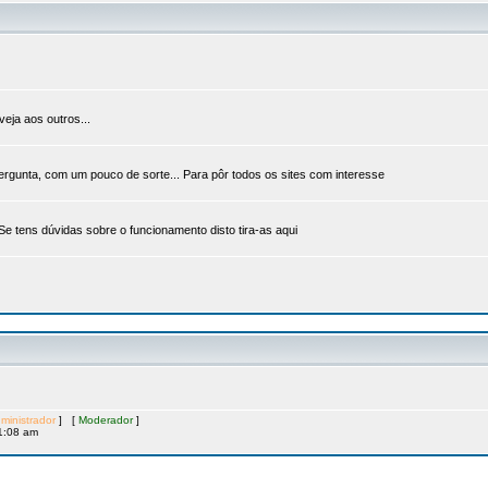
veja aos outros...
ergunta, com um pouco de sorte... Para pôr todos os sites com interesse
 Se tens dúvidas sobre o funcionamento disto tira-as aqui
ministrador
] [
Moderador
]
1:08 am