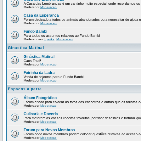
A Casa das Lembrancas é um cantinho muito especial, onde recordamos os no
Moderador
Moderacao
Casa da Esperança
Forum dedicado a todos os animais abandonados ou a necessitar de ajuda 
Moderador
Moderacao
Fundo Bambi
Para todos os assuntos relativos ao Fundo Bambi
Moderadores
hperika
,
Moderacao
Ginastica Matinal
Ginástica Matinal
Caos Total!
Moderador
Moderacao
Feirinha da Ladra
Venda de objectos para o Fundo Bambi
Moderador
Moderacao
Espacos a parte
Álbum Fotográfico
Fórum criado para colocar as fotos dos encontros e outras que os forista
Moderador
Moderacao
Culinaria e Doceria
Para meterem as vossas receitas favoritas, partilhar desastres e torturar qu
Moderador
Moderacao
Forum para Novos Membros
Fórum onde novos membros podem colocar questões relativas ao acesso a
Moderador
Moderacao