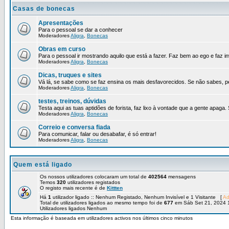
Casas de bonecas
Apresentações
Para o pessoal se dar a conhecer
Moderadores
Aligra
,
Bonecas
Obras em curso
Para o pessoal ir mostrando aquilo que está a fazer. Faz bem ao ego e faz in
Moderadores
Aligra
,
Bonecas
Dicas, truques e sites
Vá lá, se sabe como se faz ensina os mais desfavorecidos. Se não sabes, p
Moderadores
Aligra
,
Bonecas
testes, treinos, dúvidas
Testa aqui as tuas aptidões de forista, faz lixo à vontade que a gente apaga.
Moderadores
Aligra
,
Bonecas
Correio e conversa fiada
Para comunicar, falar ou desabafar, é só entrar!
Moderadores
Aligra
,
Bonecas
Quem está ligado
Os nossos utilizadores colocaram um total de
402564
mensagens
Temos
320
utilizadores registados
O registo mais recente é de
Kittten
Há
1
utilizador ligado :: Nenhum Registado, Nenhum Invisível e 1 Visitante [
Ad
Total de utilizadores ligados ao mesmo tempo foi de
677
em Sáb Set 21, 2024 
Utilizadores ligados Nenhum
Esta informação é baseada em utilizadores activos nos últimos cinco minutos