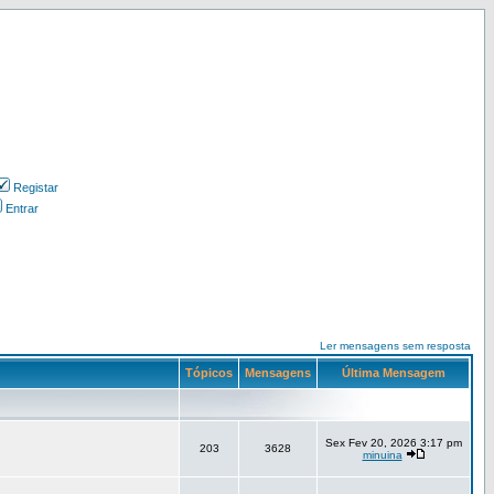
Registar
Entrar
Ler mensagens sem resposta
Tópicos
Mensagens
Última Mensagem
Sex Fev 20, 2026 3:17 pm
203
3628
minuina