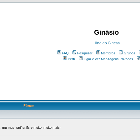
Ginásio
Hino do Gincas
FAQ
Pesquisar
Membros
Grupos
Perfil
Ligar e ver Mensagens Privadas
Fórum
 mu mus, snif snifs e muito, muito mais!