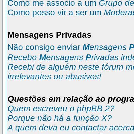
Como me associo a um
Grupo de 
Como posso vir a ser um
Modera
M
ensagens
P
rivadas
Não consigo enviar
M
ensagens
Recebo
M
ensagens
P
rivadas
ind
Recebi de alguém neste fórum 
irrelevantes ou abusivos!
Questões em relação ao progr
Quem escreveu o phpBB 2?
Porque não há a função X?
A quem deva eu contactar acerca