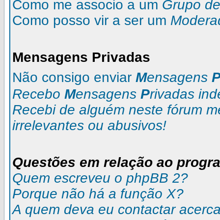
Como me associo a um
Grupo de 
Como posso vir a ser um
Modera
M
ensagens
P
rivadas
Não consigo enviar
M
ensagens
Recebo
M
ensagens
P
rivadas
ind
Recebi de alguém neste fórum 
irrelevantes ou abusivos!
Questões em relação ao progr
Quem escreveu o phpBB 2?
Porque não há a função X?
A quem deva eu contactar acerca