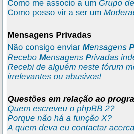
Como me associo a um
Grupo de 
Como posso vir a ser um
Modera
M
ensagens
P
rivadas
Não consigo enviar
M
ensagens
Recebo
M
ensagens
P
rivadas
ind
Recebi de alguém neste fórum 
irrelevantes ou abusivos!
Questões em relação ao progr
Quem escreveu o phpBB 2?
Porque não há a função X?
A quem deva eu contactar acerca