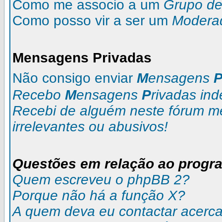
Como me associo a um
Grupo de 
Como posso vir a ser um
Modera
M
ensagens
P
rivadas
Não consigo enviar
M
ensagens
Recebo
M
ensagens
P
rivadas
ind
Recebi de alguém neste fórum 
irrelevantes ou abusivos!
Questões em relação ao progr
Quem escreveu o phpBB 2?
Porque não há a função X?
A quem deva eu contactar acerca