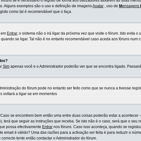
s fóruns se é necessário o registo de forma aos utilizadores afixarem as suas men
to. Alguns exemplos são o uso e definição de imagens
Avatar
, uso de
M
ensagens
gisto como tal é recomendável que o faça.
r em
Entrar
, o sistema não o irá ligar da próxima vez que visite o fórum. Isto evita
 quando se ligar. Tal não é no entanto recomendável caso aceda aos fóruns num comp
dos
?
ar
Sim
apenas você e o Administrador poderão ver que se encontra ligado. Passa
inistração do fórum pode no entanto ser feito como que se nunca a tivesse registad
ões voltará a ligar-se em momentos
 Caso se encontrem bem então uma entre duas coisas poderão estar a acontecer -
o), terá que seguir as instruções que receba. Se isto não é o caso, será que o seu
s que possa efectivamente
Entrar
nos fóruns. Caso isso aconteça, quando se registou
e email é válido? Uma das razões para a activação ser feita é para reduzir o núm
correcto tente então contactar o Administrador do fórum.