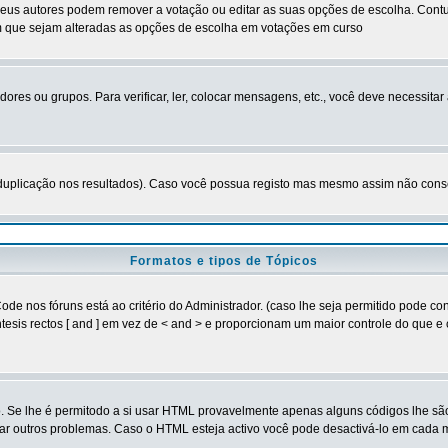
eus autores podem remover a votação ou editar as suas opções de escolha. Contu
om que sejam alteradas as opções de escolha em votações em curso
dores ou grupos. Para verificar, ler, colocar mensagens, etc., você deve necessit
duplicação nos resultados). Caso você possua registo mas mesmo assim não conseg
Formatos e tipos de Tópicos
nos fóruns está ao critério do Administrador. (caso lhe seja permitido pode co
êntesis rectos [ and ] em vez de < and > e proporcionam um maior controle do que
so. Se lhe é permitodo a si usar HTML provavelmente apenas alguns códigos lhe sã
sar outros problemas. Caso o HTML esteja activo você pode desactivá-lo em cad