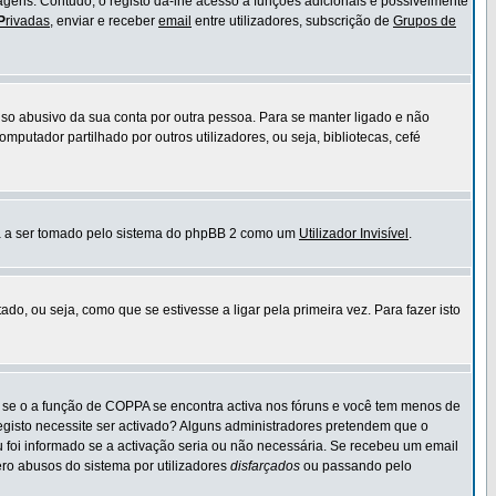
sagens. Contudo, o registo dá-lhe acesso a funções adicionais e possivelmente
P
rivadas
, enviar e receber
email
entre utilizadores, subscrição de
Grupos de
 o uso abusivo da sua conta por outra pessoa. Para se manter ligado e não
utador partilhado por outros utilizadores, ou seja, bibliotecas, cefé
rá a ser tomado pelo sistema do phpBB 2 como um
Utilizador Invisível
.
o, ou seja, como que se estivesse a ligar pela primeira vez. Para fazer isto
 se o a função de COPPA se encontra activa nos fóruns e você tem menos de
 registo necessite ser activado? Alguns administradores pretendem que o
 foi informado se a activação seria ou não necessária. Se recebeu um email
ero abusos do sistema por utilizadores
disfarçados
ou passando pelo