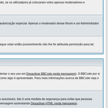
do, se os utilizadpres já colocaram votos apenas moderadores e
ar autorização especial. Apenas o moderador desse fórum e um Administrador
ue votar então possivelmente não lhe foi atribuida permissão para tal.
ntrolar o seu uso em
Desactivar BBCode nesta mensagem
). O BBCode por si
 e como algo é apresentado. Para mais informações acerca de BBCode veja o
o acessíveis. Isto é uma medida de
segurança
para evitar que pessoas
a mensagem assinalando
Desactivar HTML nesta mensagem
.