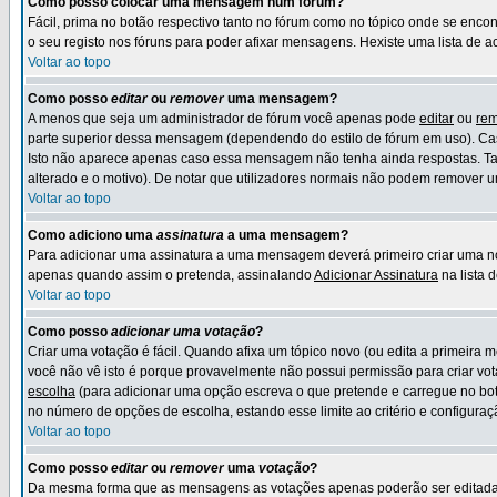
Como posso colocar uma mensagem num fórum?
Fácil, prima no botão respectivo tanto no fórum como no tópico onde se en
o seu registo nos fóruns para poder afixar mensagens. Hexiste uma lista de acç
Voltar ao topo
Como posso
editar
ou
remover
uma mensagem?
A menos que seja um administrador de fórum você apenas pode
editar
ou
re
parte superior dessa mensagem (dependendo do estilo de fórum em uso). Ca
Isto não aparece apenas caso essa mensagem não tenha ainda respostas. Ta
alterado e o motivo). De notar que utilizadores normais não podem remover
Voltar ao topo
Como adiciono uma
assinatura
a uma mensagem?
Para adicionar uma assinatura a uma mensagem deverá primeiro criar uma 
apenas quando assim o pretenda, assinalando
Adicionar Assinatura
na lista 
Voltar ao topo
Como posso
adicionar uma votação
?
Criar uma votação é fácil. Quando afixa um tópico novo (ou edita a primeira 
você não vê isto é porque provavelmente não possui permissão para criar vot
escolha
(para adicionar uma opção escreva o que pretende e carregue no bo
no número de opções de escolha, estando esse limite ao critério e configuraç
Voltar ao topo
Como posso
editar
ou
remover
uma
votação
?
Da mesma forma que as mensagens as votações apenas poderão ser editadas 