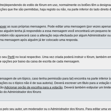
contre(dependendo do estilo de fórum em uso, normalmente os botões têm a design
ões que lhe são permitidas, haja registo ou não, na parte inferior do lado direito
mover
as suas próprias mensagens. Pode editar uma mensagem (por vezes apenas 
so alguém tenha já respondido a essa mensagem você encontrará um pequeno tex
mbém não aparecerá caso a alteração seja efectuada por algum Administrador o
 uma mensagem após alguém já ter colocado uma resposta.
no seu
Perfil
no local respectivo. Uma vez criada poderá instruir o fórum, também 
de opções por baixo da caixa de escrita de cada mensagem.
mensagem de um tópico, caso tenha permissão para tal) encontra na parte inferior 
ações ou o tópico não é de sua autoria). Deverá escrever um título para a votaçã
tão
Adicionar opção de escolha para a votação
. Deverá também estipular um limite
ão do Administrador dos fóruns
pelo seu autor, um moderador ou o Administrador dos fóruns. Para editar uma v