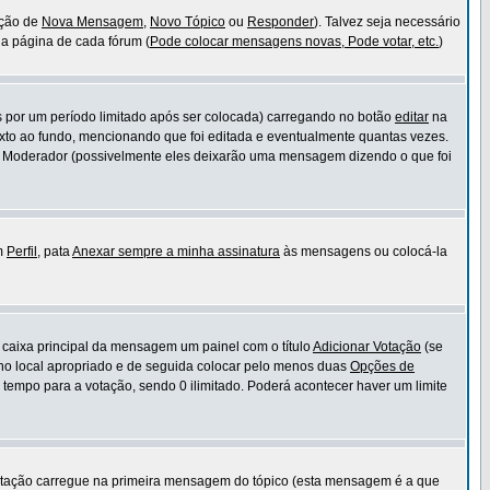
ação de
Nova Mensagem
,
Novo Tópico
ou
Responder
). Talvez seja necessário
 da página de cada fórum (
Pode colocar mensagens novas, Pode votar, etc.
)
por um período limitado após ser colocada) carregando no botão
editar
na
to ao fundo, mencionando que foi editada e eventualmente quantas vezes.
u Moderador (possivelmente eles deixarão uma mensagem dizendo o que foi
em
Perfil
, pata
Anexar sempre a minha assinatura
às mensagens ou colocá-la
à caixa principal da mensagem um painel com o título
Adicionar Votação
(se
o no local apropriado e de seguida colocar pelo menos duas
Opções de
 tempo para a votação, sendo 0 ilimitado. Poderá acontecer haver um limite
otação carregue na primeira mensagem do tópico (esta mensagem é a que