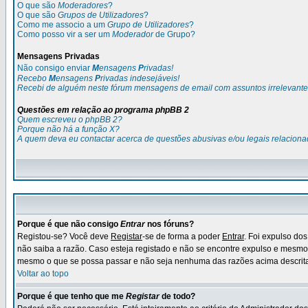
O que são
Moderadores
?
O que são
Grupos de Utilizadores
?
Como me associo a um
Grupo de Utilizadores
?
Como posso vir a ser um
Moderador
de Grupo?
M
ensagens
P
rivadas
Não consigo enviar
M
ensagens
P
rivadas
!
Recebo
M
ensagens
P
rivadas
indesejáveis!
Recebi de alguém neste fórum mensagens de
email
com assuntos irrelevante
Questões em relação ao programa phpBB 2
Quem escreveu o phpBB 2?
Porque não há a função X?
A quem deva eu contactar acerca de questões abusivas e/ou legais relacion
Porque é que não consigo
Entrar
nos fóruns?
Registou-se? Você deve
Registar
-se de forma a poder
Entrar
. Foi expulso do
não saiba a razão. Caso esteja registado e não se encontre expulso e mesm
mesmo o que se possa passar e não seja nenhuma das razões acima descritas
Voltar ao topo
Porque é que tenho que me
Registar
de todo?