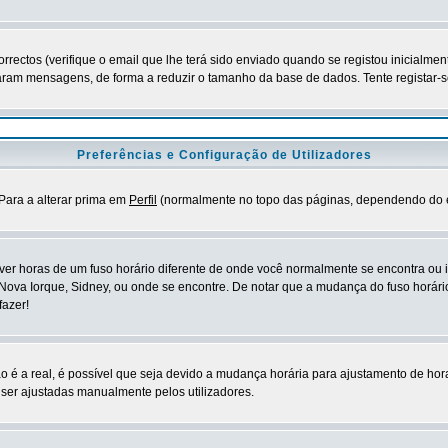
orrectos (verifique o email que lhe terá sido enviado quando se registou inicialmen
ram mensagens, de forma a reduzir o tamanho da base de dados. Tente registar-s
Preferências e Configuração de Utilizadores
Para a alterar prima em
Perfil
(normalmente no topo das páginas, dependendo do esti
 ver horas de um fuso horário diferente de onde você normalmente se encontra o
 Nova Iorque, Sidney, ou onde se encontre. De notar que a mudança do fuso horário
fazer!
o é a real, é possível que seja devido a mudança horária para ajustamento de hor
er ajustadas manualmente pelos utilizadores.