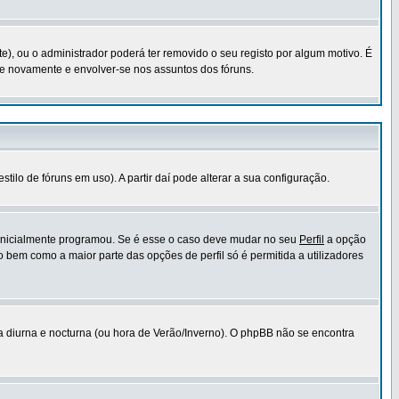
te), ou o administrador poderá ter removido o seu registo por algum motivo. É
e novamente e envolver-se nos assuntos dos fóruns.
lo de fóruns em uso). A partir daí pode alterar a sua configuração.
u inicialmente programou. Se é esse o caso deve mudar no seu
Perfil
a opção
 bem como a maior parte das opções de perfil só é permitida a utilizadores
a diurna e nocturna (ou hora de Verão/Inverno). O phpBB não se encontra