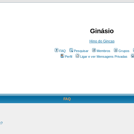
Ginásio
Hino do Gincas
FAQ
Pesquisar
Membros
Grupos
Perfil
Ligar e ver Mensagens Privadas
FAQ
s
?