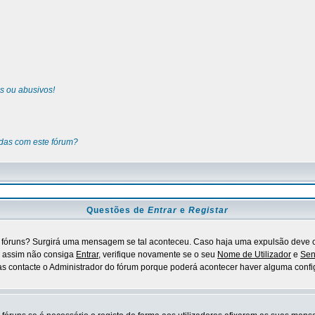
s ou abusivos!
adas com este fórum?
Questões de
Entrar
e
Registar
s fóruns? Surgirá uma mensagem se tal aconteceu. Caso haja uma expulsão deve c
o assim não consiga
Entrar
, verifique novamente se o seu
Nome de Utilizador
e
Se
 contacte o Administrador do fórum porque poderá acontecer haver alguma confi