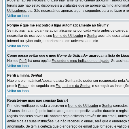
Poderá não ser necessário. Está inteiramente ao critério do Administrador do
fóruns que não estão disponíveis a visitantes que se apresentam no anonima
Utilizadores
, etc. São necessários apenas alguns segundos para se fazer o re
Voltar ao topo
Porque é que me encontro a ligar automaticamente ao fórum?
Se não assinalar
Ligar-me automaticamente por cada visita
antes de carrega
necessitar de escrever o seu
Nome de Utilizador
e
Senha
assinale essa caixa
internet ou cyber café, departamento em universidade, etc.
Voltar ao topo
Como posso evitar que o meu
Nome
de
Utilizador
apareça na lista de
Liga
No seu
Perfil
há uma opção
Esconder o meu indicador de Ligado
. Se assinal
Voltar ao topo
Perdi a minha
Senha
!
Não entre em pânico! Apesar da sua
Senha
não poder ser recuperada pela Adm
premir
Entrar
e de seguida em
Esqueci-me da Senha
, e se seguir as instruç
Voltar ao topo
Registei-me mas não consigo
Entrar
!
Primeiro verifique se está a escrever o
Nome de Utilizador
e
Senha
correctos.
13 anos de idade (e pelo facto carregou no respectivo atalho durante o regist
registo dos seus novos utilizadores seja activado através de um email, ante
então siga as suas instruções. Se não recebeu o email, será que o endereço d
anonimato. Se tem a certeza que o endereço de email que forneceu é válido e 