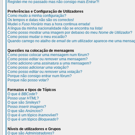
Registei-me no passado mas não consigo mais
Entrar
?!
Preferências e Configuração de Utilizadores
Como mudo a minha configuração?
Os tempos e datas não são os correctos!
Mudei o
Fuso Horário
mas a hora continua errada!
A língua da minha nacionalidade não se encontra na lista!
Como posso mostrar uma imagem por debaixo do meu
Nome de Utilizador
?
Como posso mudar o meu
escalão
?
Quando carrego no atalho de
email
de um utilizador aparece-me uma mens
Questões na colocação de mensagens
Como posso colocar uma mensagem num fórum?
Como posso
editar
ou
remover
uma mensagem?
Como adiciono uma
assinatura
a uma mensagem?
Como posso
adicionar uma votação
?
Como posso
editar
ou
remover
uma
votação
?
Porque não consigo entrar num fórum?
Porque não posso votar?
Formatos e tipos de Tópicos
O que é
BBCode
?
Posso usar
HTML
?
O que são
Smileys
?
Posso
inserir imagens
?
O que são
Anúncios
?
O que é um tópico
Inamovível
?
O que é um tópico
Bloqueado
?
Níveis de utilizadores e Grupos
O que são
Administradores
?