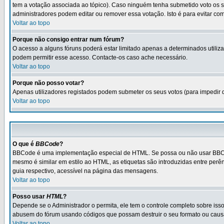
tem a votação associada ao tópico). Caso ninguém tenha submetido voto os s
administradores podem editar ou remover essa votação. Isto é para evitar c
Voltar ao topo
Porque não consigo entrar num fórum?
O acesso a alguns fóruns poderá estar limitado apenas a determinados utiliza
podem permitir esse acesso. Contacte-os caso ache necessário.
Voltar ao topo
Porque não posso votar?
Apenas utilizadores registados podem submeter os seus votos (para impedir 
Voltar ao topo
O que é
BBCode
?
BBCode é uma implementação especial de HTML. Se possa ou não usar BBCode 
mesmo é similar em estilo ao HTML, as etiquetas são introduzidas entre per
guia respectivo, acessível na página das mensagens.
Voltar ao topo
Posso usar
HTML
?
Depende se o Administrador o permita, ele tem o controle completo sobre is
abusem do fórum usando códigos que possam destruir o seu formato ou cau
Voltar ao topo