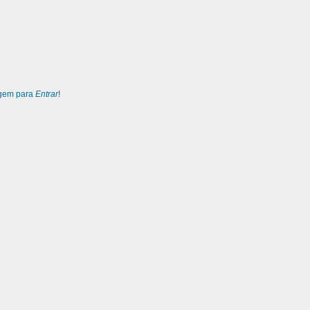
agem para
Entrar
!