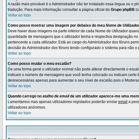
A razão mais provável é o Administrador não ter instalado essa língua ou o p
tradução. Para mais informação consultar a página oficial do
Grupo phpBB
(s
Voltar ao topo
Como posso mostrar uma imagem por debaixo do meu
Nome de Utilizado
Deve haver duas imagens na parte inferior de cada Nome de Utilizador quand
quantidade de mensagens que o utilizador tenha e respectiva designação no 
pertencente a cada utilizador. Está ao cargo do Administrador dos fóruns perm
decisão do Administrador dos fóruns tendo configurado o sistema para não o pe
Voltar ao topo
Como posso mudar o meu
escalão
?
De uma forma geral o utilizador normal não pode alterar directamente o escal
indicam o número de mensagens que você tenha colocado ou indicam certo ti
desnecessárias apenas para aumentar o seu nível de escalão pois o Moderado
Voltar ao topo
Quando carrego no atalho de
email
de um utilizador aparece-me uma me
Lamentamos mas apenas utilizadores registados poderão enviar
email
a pess
utilizadores anónimos.
Voltar ao topo