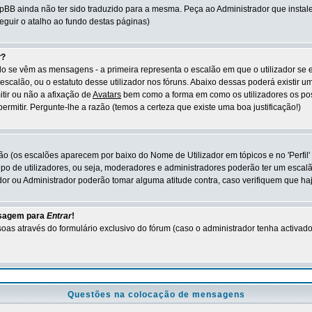
hpBB ainda não ter sido traduzido para a mesma. Peça ao Administrador que instale
eguir o atalho ao fundo destas páginas)
r
?
o se vêm as mensagens - a primeira representa o escalão em que o utilizador se 
escalão, ou o estatuto desse utilizador nos fóruns. Abaixo dessas poderá existi
itir ou não a afixação de
Avatars
bem como a forma em como os utilizadores os pos
rmitir. Pergunte-lhe a razão (temos a certeza que existe uma boa justificação!)
ão (os escalões aparecem por baixo do Nome de Utilizador em tópicos e no 'Perfil
po de utilizadores, ou seja, moderadores e administradores poderão ter um escal
r ou Administrador poderão tomar alguma atitude contra, caso verifiquem que ha
nsagem para
Entrar
!
oas através do formulário exclusivo do fórum (caso o administrador tenha activado 
Questões na colocação de mensagens