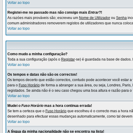
Voltar ao topo
Registei-me no passado mas não consigo mais
Entrar
?!
As razóes mais prováveis são; escreveu um
Nome de Utilizador
ou
Senha
inc
comum administradores removerem registos de utilizadores que nunca coloca
Voltar ao topo
Como mudo a minha configuração?
Toda a sua configuração (após o
Registar
-se) é guardada na base de dados. 
Voltar ao topo
Os tempos e datas não são os correctos!
Os tempos decerto que estão correctos, contudo pode acontecer você estar a
para o
Fuso Horário
de forma a abranger a sua área, ou seja, Londres, Paris,
registados. Se ainda não é o seu caso chegou uma boa altura e razão para o 
Voltar ao topo
Mudei o
Fuso Horário
mas a hora continua errada!
Se tem a certeza que o
Fuso Horário
que escolheu é o correcto mas a hora nã
desenhado para efectuar essas mudanças automaticamente, como tal devem s
Voltar ao topo
A língua da minha nacionalidade não se encontra na lista!