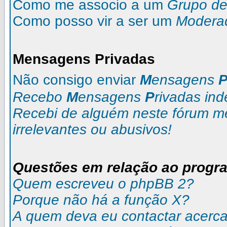
Como me associo a um
Grupo de 
Como posso vir a ser um
Modera
M
ensagens
P
rivadas
Não consigo enviar
M
ensagens
Recebo
M
ensagens
P
rivadas
ind
Recebi de alguém neste fórum 
irrelevantes ou abusivos!
Questões em relação ao progr
Quem escreveu o phpBB 2?
Porque não há a função X?
A quem deva eu contactar acerca